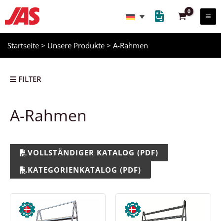
Zum
Inhalt
springen
Startseite
>
Unsere Produkte
>
A-Rahmen
FILTER
A-Rahmen
VOLLSTÄNDIGER KATALOG (PDF)
KATEGORIENKATALOG (PDF)