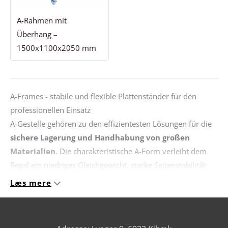
A-Rahmen mit
Überhang –
1500x1100x2050 mm
A-Frames - stabile und flexible Plattenständer für den
professionellen Einsatz
A-Gestelle gehören zu den effizientesten Lösungen für die
sichere Lagerung und Handhabung von großen
Materialien
. Die charakteristische A-Form verleiht dem
Regal ein niedriges Gleichgewicht, starke Seitenstabilität
und ermöglicht es, Materialien auf beiden Seiten zu laden.
Læs mere
Dies macht A-Rahmen zu einer bevorzugten Lösung in der
Industrie, in Lagerhäusern, in der Produktion und in
Werkstätten, wo große Gegenstände geordnet und leicht