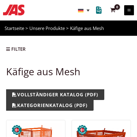
Zum
Inhalt
springen
Startseite
>
Unsere Produkte
>
Käfige aus Mesh
FILTER
Käfige aus Mesh
VOLLSTÄNDIGER KATALOG (PDF)
KATEGORIENKATALOG (PDF)
Rollcontainer
Gitterboxen