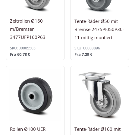
Zeltrollen Ø160
Tente-Räder Ø50 mit
m/Bremsen
Bremse 2475PI050P30-
3477UFP160P63
11 mittig montiert
SKU: 00005505
SKU: 00003896
Fra
60,78
€
Fra
7,29
€
Rollen Ø100 UER
Tente-Räder Ø160 mit