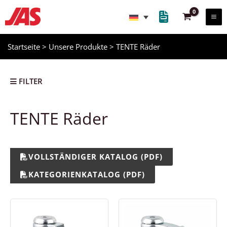
Zum
Inhalt
springen
Startseite
>
Unsere Produkte
>
TENTE Räder
FILTER
TENTE Räder
VOLLSTÄNDIGER KATALOG (PDF)
KATEGORIENKATALOG (PDF)