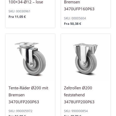
100×34-Ø12 – lose
Bremsen
3470UFP160P63
SKU: 00030961
Fra
11,05
€
SKU: 00005604
Fra
50,38
€
Tente-Räder Ø200 mit
Zeltrollen Ø200
Bremsen
feststehend
3470UFP200P63
3478UFP200P63
SKU: 990005972
SKU: 990000854