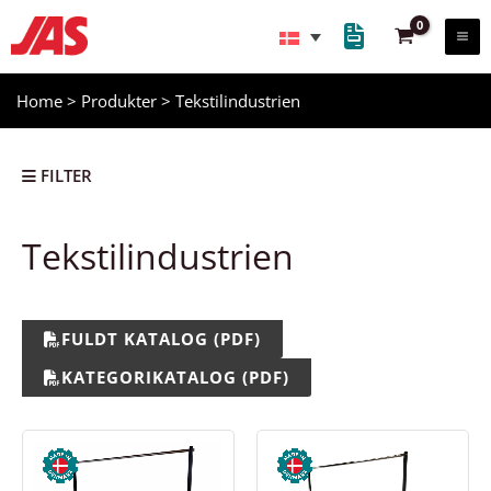
Gå
til
indholdet
Home
>
Produkter
>
Tekstilindustrien
FILTER
Tekstilindustrien
FULDT KATALOG (PDF)
KATEGORIKATALOG (PDF)