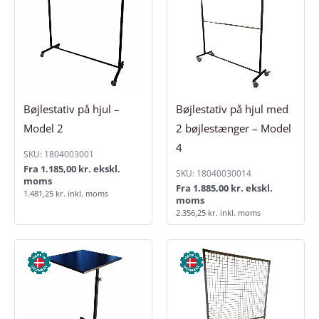
Bøjlestativ på hjul –
Bøjlestativ på hjul med
Model 2
2 bøjlestænger – Model
4
SKU: 1804003001
Fra
1.185,00
kr.
ekskl.
SKU: 18040030014
moms
Fra
1.885,00
kr.
ekskl.
1.481,25
kr.
inkl. moms
moms
2.356,25
kr.
inkl. moms