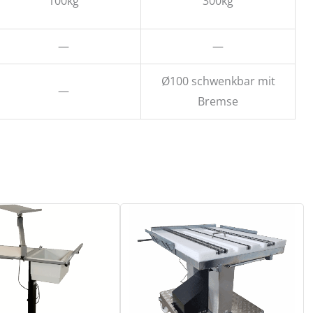
100kg
300kg
—
—
Ø100 schwenkbar mit
—
Bremse