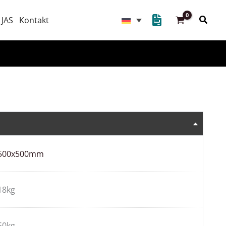
Suche
 JAS
Kontakt
500x500mm
18kg
50kg