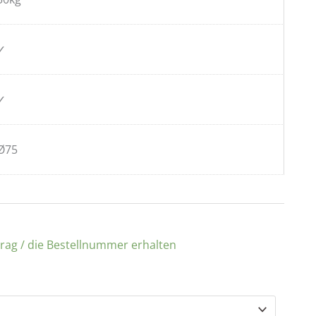
✓
✓
Ø75
trag / die Bestellnummer erhalten