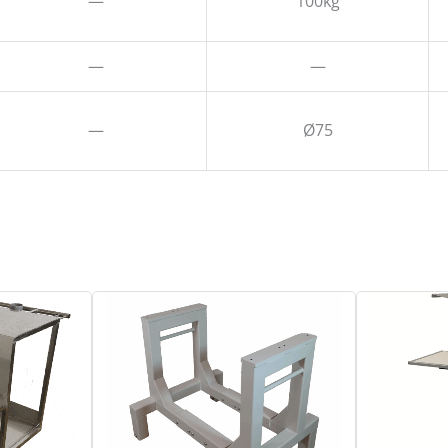
—
100kg
—
—
—
Ø75