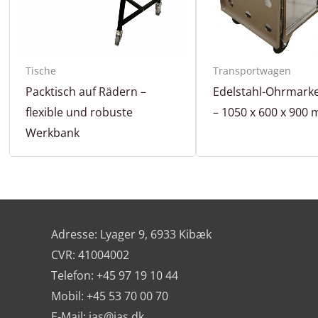
Tische
Transportwagen
Packtisch auf Rädern –
Edelstahl-Ohrmar
flexible und robuste
– 1050 x 600 x 900
Werkbank
Adresse: Lyager 9, 6933 Kibæk
CVR: 41004002
Telefon: +45 97 19 10 44
Mobil: +45 53 70 00 70
E-Mail:
jas@jas.dk