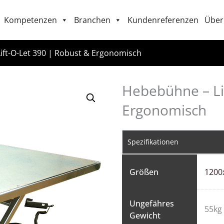
Kompetenzen
Branchen
Kundenreferenzen
Über
ift-O-Let 390 | Robust & Ergonomisch
Hebebühne – Li
Ergonomisch
Spezifikationen
Größen
1200
Ungefähres
55kg
Gewicht