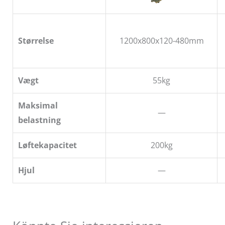
Størrelse
1200x800x120-480mm
Vægt
55kg
Maksimal
—
belastning
Løftekapacitet
200kg
Hjul
—