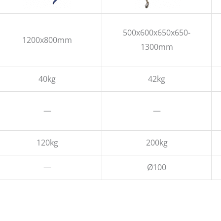
500x600x650x650-
1200x800mm
1300mm
40kg
42kg
—
—
120kg
200kg
—
Ø100