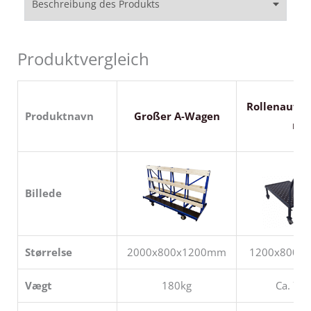
Beschreibung des Produkts
Produktvergleich
Rollenaufla
Produktnavn
Großer A-Wagen
n
Billede
Størrelse
2000x800x1200mm
1200x800x
Vægt
180kg
Ca. 70