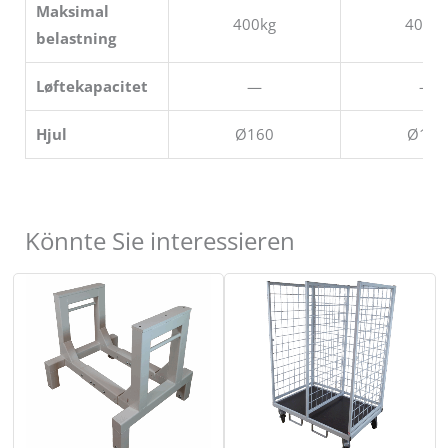
Maksimal
400kg
400kg
belastning
Løftekapacitet
—
—
Hjul
Ø160
Ø100
Könnte Sie interessieren