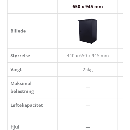
650 x 945 mm
Billede
Størrelse
440 x 650 x 945 mm
8
Vægt
25kg
Maksimal
—
belastning
Løftekapacitet
—
Hjul
—