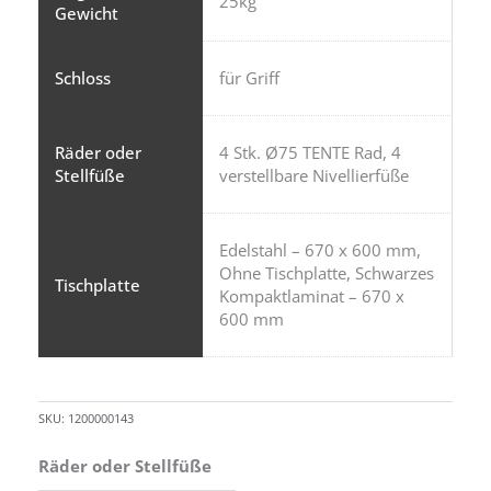
25kg
Gewicht
Schloss
für Griff
Räder oder
4 Stk. Ø75 TENTE Rad, 4
Stellfüße
verstellbare Nivellierfüße
Edelstahl – 670 x 600 mm,
Ohne Tischplatte, Schwarzes
Tischplatte
Kompaktlaminat – 670 x
600 mm
SKU:
1200000143
Räder oder Stellfüße