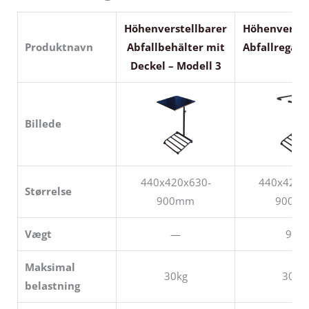
Höhenverstellbarer
Höhenverste
Produktnavn
Abfallbehälter mit
Abfallregal 
Deckel – Modell 3
1
Billede
440x420x630-
440x420x
Størrelse
900mm
900m
Vægt
—
9kg
Maksimal
30kg
30kg
belastning