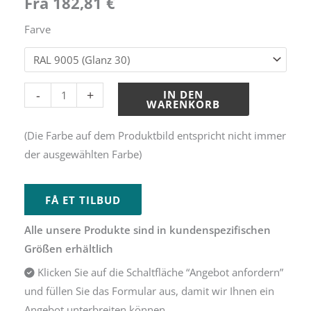
Fra
182,81
€
Deckel
–
Farve
Modell
3
Menge
Alternative:
-
+
IN DEN
WARENKORB
(Die Farbe auf dem Produktbild entspricht nicht immer
der ausgewählten Farbe)
FÅ ET TILBUD
Alle unsere Produkte sind in kundenspezifischen
Größen erhältlich
Klicken Sie auf die Schaltfläche “Angebot anfordern”
und füllen Sie das Formular aus, damit wir Ihnen ein
Angebot unterbreiten können.