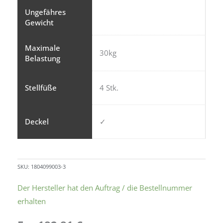
Ungefähres
Gewicht
Maximale
30kg
Belastung
Stellfüße
4 Stk.
Deckel
✓
SKU:
1804099003-3
Höhenverstellbarer
Der Hersteller hat den Auftrag / die Bestellnummer
Abfallbehälter
erhalten
mit