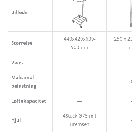
Billede
440x420x630-
250 x 230 
Størrelse
900mm
mm
Vægt
—
—
Maksimal
—
100kg
belastning
Løftekapacitet
—
—
4Stück Ø75 mit
Hjul
—
Bremsen