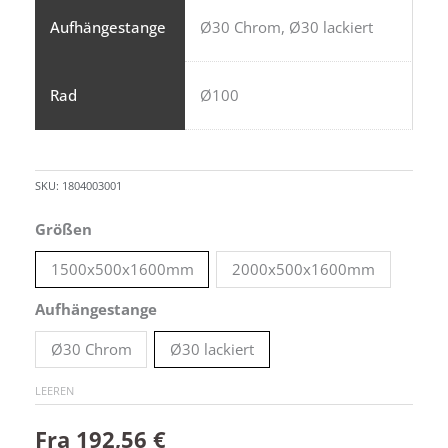
Aufhängestange
Ø30 Chrom, Ø30 lackiert
Rad
Ø100
SKU:
1804003001
Hängeregal
Größen
auf
1500x500x1600mm
2000x500x1600mm
Rädern
-
Aufhängestange
Modell
Ø30 Chrom
Ø30 lackiert
2
Menge
LEEREN
Fra
192,56
€