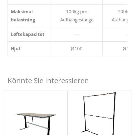
Maksimal
100kg pro
100kg p
belastning
Aufhängestange
Aufhänges
Løftekapacitet
—
—
Hjul
Ø100
Ø100
Könnte Sie interessieren