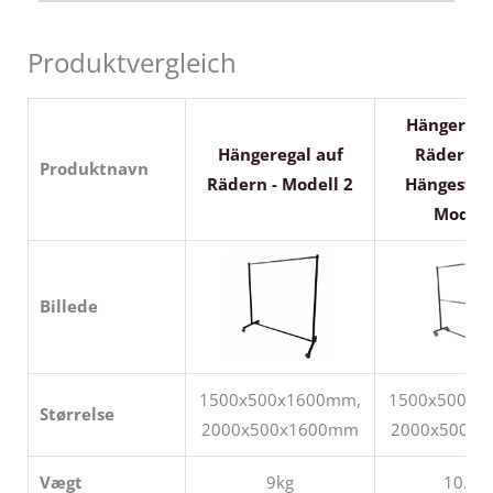
Produktvergleich
Hängerega
Hängeregal auf
Rädern m
Produktnavn
Rädern - Modell 2
Hängestan
Modell
Billede
1500x500x1600mm,
1500x500x1
Størrelse
2000x500x1600mm
2000x500x
Vægt
9kg
10.5k