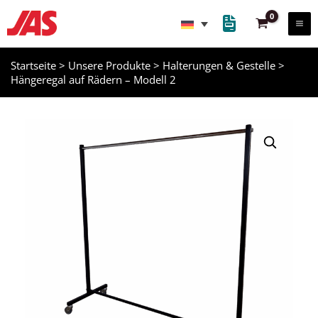
Zum
Inhalt
springen
Startseite
>
Unsere Produkte
>
Halterungen & Gestelle
>
Hängeregal auf Rädern – Modell 2