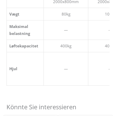
2000x800mm
2000x80
Vægt
80kg
100kg
Maksimal
—
—
belastning
Løftekapacitet
400kg
400kg
Hjul
—
—
Könnte Sie interessieren