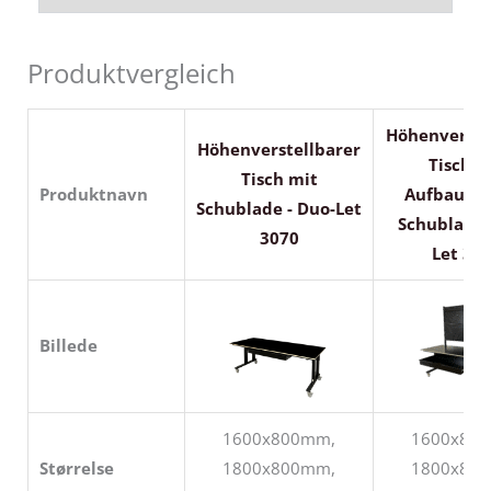
Produktvergleich
Höhenverste
Höhenverstellbarer
Tisch m
Tisch mit
Produktnavn
Aufbaute
Schublade - Duo-Let
Schublade 
3070
Let 30
Billede
1600x800mm,
1600x80
Størrelse
1800x800mm,
1800x80