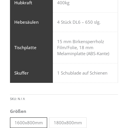
Hubkraft
400kg
Hebesäulen
4 Stück DL6 – 650 slg.
15 mm Birkensperrholz
Tischplatte
Film/Folie, 18 mm
Melaminplatte (ABS-Kante)
Skuffer
1 Schublade auf Schienen
SKU:
N / A
Größen
1600x800mm
1800x800mm