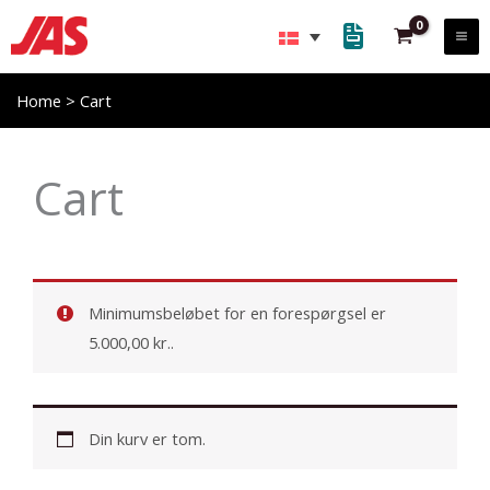
Gå
til
indholdet
Home
>
Cart
Cart
Minimumsbeløbet for en forespørgsel er
5.000,00
kr.
.
Din kurv er tom.