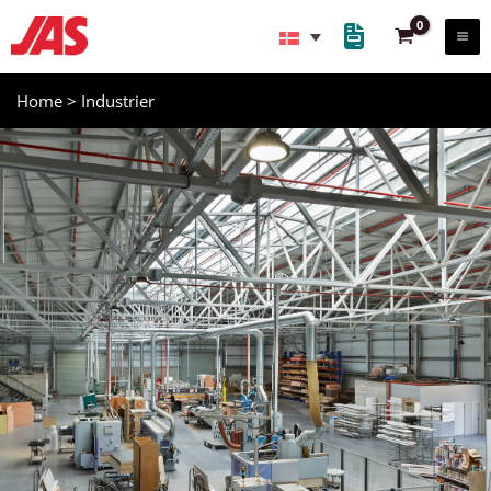
Gå
til
indholdet
Home
>
Industrier