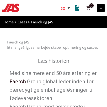
Gå
til
indholdet
Home
>
Cases
>
Faerch og JAS​
Faerch og JAS​
Et mangeårigt samarbejde skaber optimering og succes​
Læs historien
Med sine mere end 50 års erfaring er
Faerch
Group global leder inden for
bæredygtige emballageløsninger til
fødevaresektoren.
Faerch
Group, med hovedsæde i