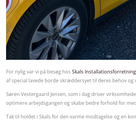
For nylig var vi på besøg hos
Skals Installationsforretning
af special lavede borde skræddersyet til deres behov og
Søren Vestergaard Jensen, som i dag driver virksomheden
optimere arbejdsgangen og skabe bedre forhold for me
Tak til holdet i Skals for den varme modtagelse og en kons