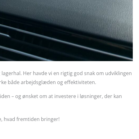
g lagerhal. Her havde vi en rigtig god snak om udviklingen
rke både arbejdsglæden og effektiviteten.
den – og ønsket om at investere i løsninger, der kan
se, hvad fremtiden bringer!