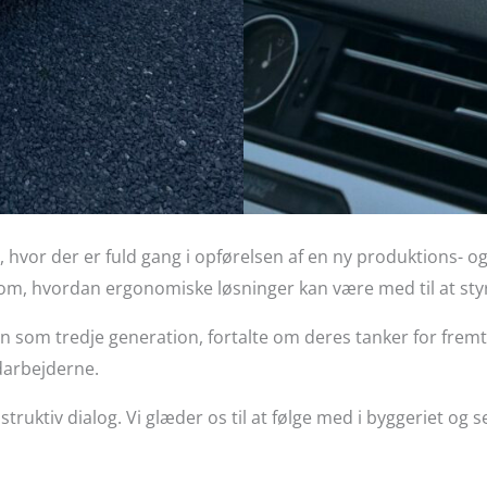
, hvor der er fuld gang i opførelsen af en ny produktions- o
 om, hvordan ergonomiske løsninger kan være med til at sty
 som tredje generation, fortalte om deres tanker for fremti
darbejderne.
truktiv dialog. Vi glæder os til at følge med i byggeriet og 