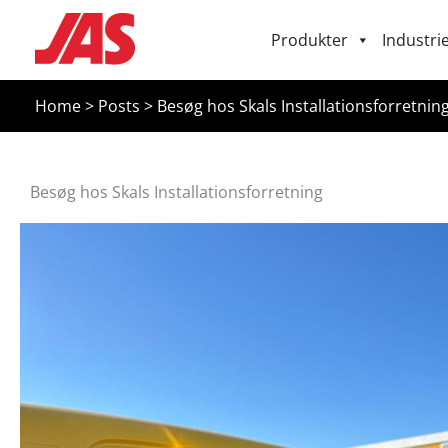
Gå
Produkter
Industrie
til
indholdet
Home
>
Posts
>
Besøg hos Skals Installationsforretnin
Besøg hos Skals Installationsforretning