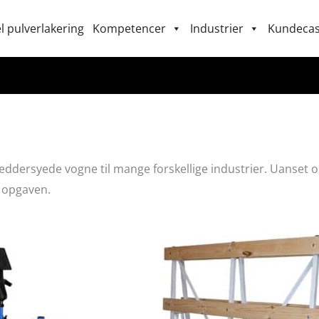
l pulverlakering
Kompetencer
Industrier
Kundeca
ddersyede vogne til mange forskellige industrier. Uanset om
r opgaven.