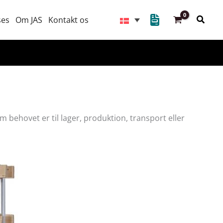
Søg
ses
Om JAS
Kontakt os
 behovet er til lager, produktion, transport eller