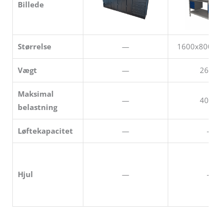
Billede
Størrelse
—
1600x800x
Vægt
—
266kg
Maksimal
—
400kg
belastning
Løftekapacitet
—
—
Hjul
—
—