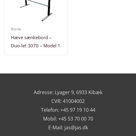
Borde
Hæve sænkebord –
Duo-let 3070 – Model 1
Adresse: Lyager 9, 6933 Kibæk
CVR: 41004002
Telefon: +45 97 19 10 44
Mobil: +45 53 70 00 70
E-Mail:
jas@jas.dk