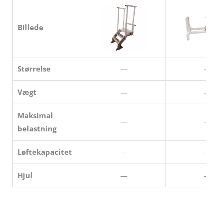
Billede
Størrelse
—
—
Vægt
—
—
Maksimal
—
—
belastning
Løftekapacitet
—
—
Hjul
—
—