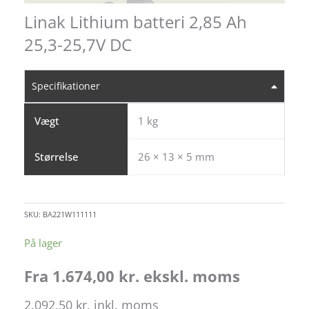
Linak Lithium batteri 2,85 Ah
25,3-25,7V DC
Specifikationer
Vægt
1 kg
Størrelse
26 × 13 × 5 mm
SKU:
BA221W111111
På lager
Fra
1.674,00
kr.
ekskl. moms
2.092,50
kr.
inkl. moms