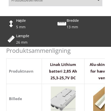
Produktbeskrivelse
Højde
Bredde
5 mm
13 mm
Længde
26 mm
Produktsammenligning
Linak Lithium
Alu-skinne 
Produktnavn
batteri 2,85 Ah
for hæve/s
25,3-25,7V DC
venstr
Billede