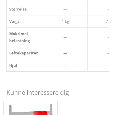
Størrelse
—
—
Vægt
1 kg
7 kg
Maksimal
—
—
belastning
Løftekapacitet
—
—
Hjul
—
—
Kunne interessere dig