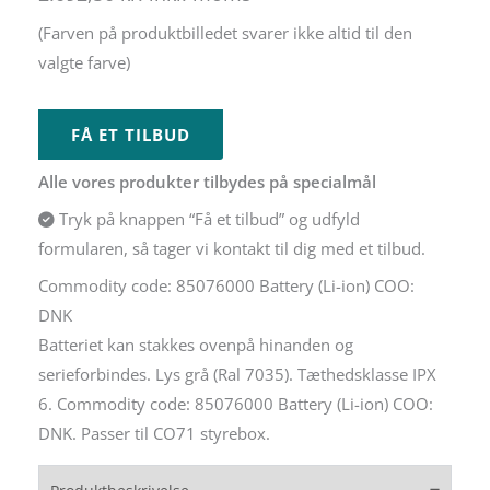
Alternative:
(Farven på produktbilledet svarer ikke altid til den
valgte farve)
FÅ ET TILBUD
Alle vores produkter tilbydes på specialmål
Tryk på knappen “Få et tilbud” og udfyld
formularen, så tager vi kontakt til dig med et tilbud.
Commodity code: 85076000 Battery (Li-ion) COO:
DNK
Batteriet kan stakkes ovenpå hinanden og
serieforbindes. Lys grå (Ral 7035). Tæthedsklasse IPX
6. Commodity code: 85076000 Battery (Li-ion) COO:
DNK. Passer til CO71 styrebox.