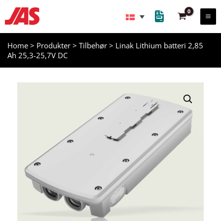
Gå
til
indholdet
Home
>
Produkter
>
Tilbehør
>
Linak Lithium batteri 2,85
Ah 25,3-25,7V DC