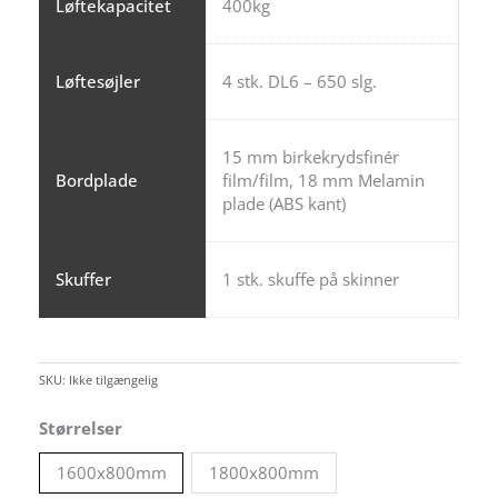
Løftekapacitet
400kg
Løftesøjler
4 stk. DL6 – 650 slg.
15 mm birkekrydsfinér
Bordplade
film/film, 18 mm Melamin
plade (ABS kant)
Skuffer
1 stk. skuffe på skinner
SKU:
Ikke tilgængelig
Størrelser
1600x800mm
1800x800mm