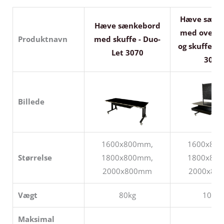
Hæve sænk
Hæve sænkebord
med overby
Produktnavn
med skuffe - Duo-
og skuffe - 
Let 3070
3070
Billede
1600x800mm,
1600x80
Størrelse
1800x800mm,
1800x80
2000x800mm
2000x80
Vægt
80kg
100kg
Maksimal