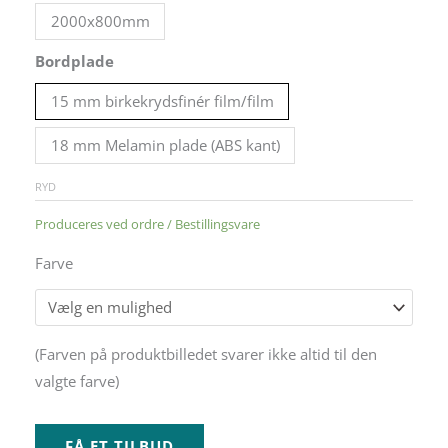
2000x800mm
Bordplade
15 mm birkekrydsfinér film/film
18 mm Melamin plade (ABS kant)
RYD
Produceres ved ordre / Bestillingsvare
Farve
Alternative:
(Farven på produktbilledet svarer ikke altid til den
valgte farve)
FÅ ET TILBUD