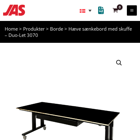
Gå
til
indholdet
Home
>
Produkter
>
Borde
>
Hæve sænkebord med skuffe
– Duo-Let 3070