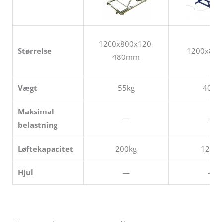
1200x800x120-
Størrelse
1200x80
480mm
Vægt
55kg
40kg
Maksimal
—
—
belastning
Løftekapacitet
200kg
120kg
Hjul
—
—