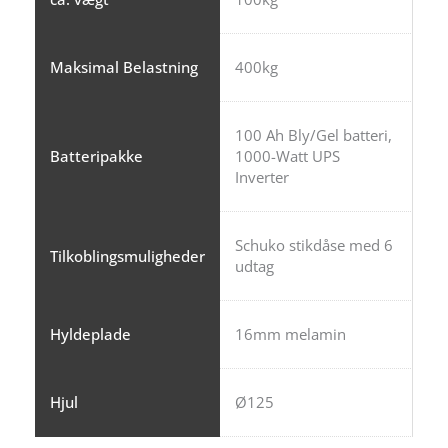
Maksimal Belastning
400kg
100 Ah Bly/Gel batteri,
Batteripakke
1000-Watt UPS
Inverter
Schuko stikdåse med 6
Tilkoblingsmuligheder
udtag
Hyldeplade
16mm melamin
Hjul
Ø125