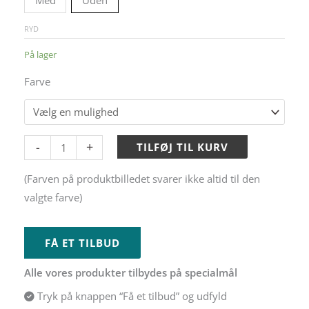
Med
Uden
RYD
På lager
Farve
Alternative:
-
+
TILFØJ TIL KURV
(Farven på produktbilledet svarer ikke altid til den
valgte farve)
FÅ ET TILBUD
Alle vores produkter tilbydes på specialmål
Tryk på knappen “Få et tilbud” og udfyld