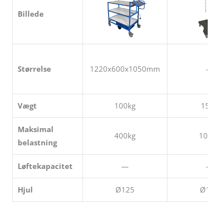
Billede
Størrelse
1220x600x1050mm
—
Vægt
100kg
15kg
Maksimal
400kg
100kg
belastning
Løftekapacitet
—
—
Hjul
Ø125
Ø100