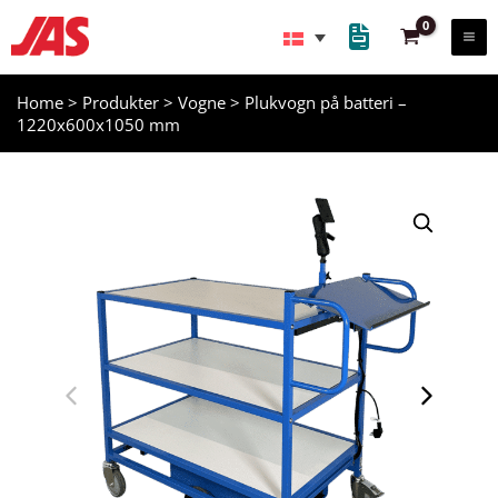
Gå
til
indholdet
Home
>
Produkter
>
Vogne
>
Plukvogn på batteri –
1220x600x1050 mm