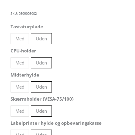
SKU:
0309003002
Plukvogn
Tastaturplade
på
Med
Uden
batteri
–
CPU-holder
1220x600x1050
Med
Uden
mm
antal
Midterhylde
Med
Uden
Skærmholder (VESA-75/100)
Med
Uden
Labelprinter hylde og opbevaringskasse