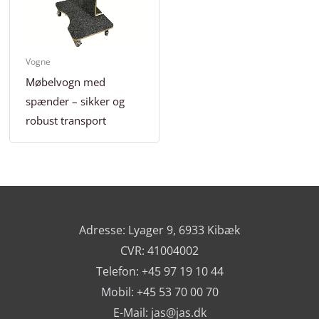
Vogne
Møbelvogn med
spænder – sikker og
robust transport
Adresse: Lyager 9, 6933 Kibæk
CVR: 41004002
Telefon: +45 97 19 10 44
Mobil: +45 53 70 00 70
E-Mail:
jas@jas.dk