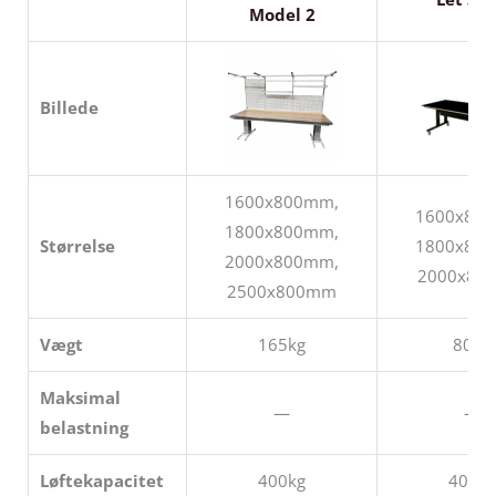
Model 2
Billede
1600x800mm,
1600x80
1800x800mm,
Størrelse
1800x80
2000x800mm,
2000x80
2500x800mm
Vægt
165kg
80kg
Maksimal
—
—
belastning
Løftekapacitet
400kg
400kg