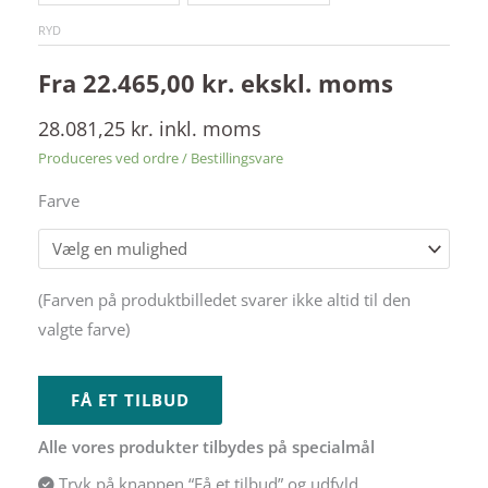
RYD
Fra
22.465,00
kr.
ekskl. moms
28.081,25
kr.
inkl. moms
Produceres ved ordre / Bestillingsvare
Farve
Alternative:
(Farven på produktbilledet svarer ikke altid til den
valgte farve)
FÅ ET TILBUD
Alle vores produkter tilbydes på specialmål
Tryk på knappen “Få et tilbud” og udfyld