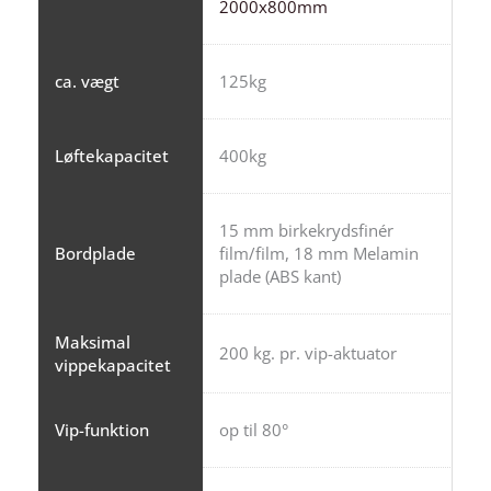
2000x800mm
ca. vægt
125kg
Løftekapacitet
400kg
15 mm birkekrydsfinér
Bordplade
film/film, 18 mm Melamin
plade (ABS kant)
Maksimal
200 kg. pr. vip-aktuator
vippekapacitet
Vip-funktion
op til 80°