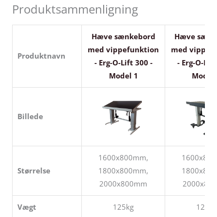
Produktsammenligning
Hæve sænkebord
Hæve sænk
med vippefunktion
med vippefu
Produktnavn
- Erg-O-Lift 300 -
- Erg-O-Lift
Model 1
Model 
Billede
1600x800mm,
1600x80
Størrelse
1800x800mm,
1800x80
2000x800mm
2000x80
Vægt
125kg
125kg