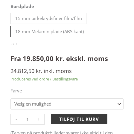
-
Bordplade
Erg-
O-
15 mm birkekrydsfinér film/film
Lift
18 mm Melamin plade (ABS kant)
300
-
RYD
Model
Fra
19.850,00
kr.
ekskl. moms
1
antal
24.812,50
kr.
inkl. moms
Produceres ved ordre / Bestillingsvare
Farve
Alternative:
-
+
TILFØJ TIL KURV
(Farven på produktbilledet svarer ikke altid til den