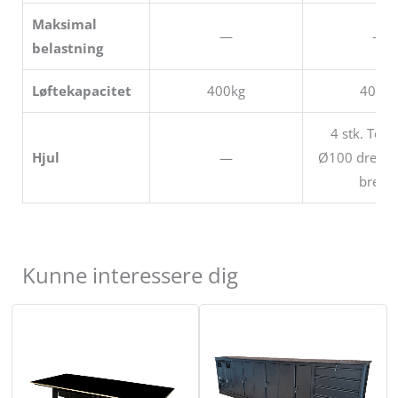
Maksimal
—
—
belastning
Løftekapacitet
400kg
400kg
4 stk. Tent
Hjul
—
Ø100 drejel
brems
Kunne interessere dig